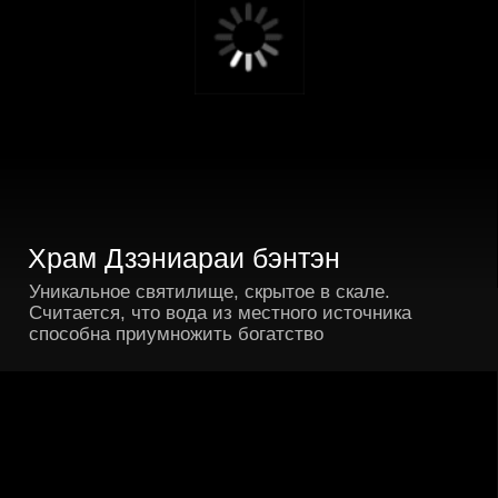
«Бамбуковый храм» Хококудзи
Древний храм школы Дзэн. Это место идеально
подходит для тихих раздумий и созерцания природы