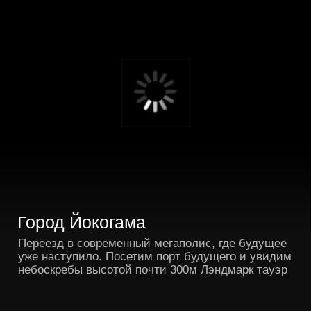
Длительность
около 9 часов
От 1 до 9 человек
Включены все трансферы
на комфортном минивэне
Стоимость обговаривается
индивидуально
ЗАБРОНИРОВАТЬ ДАТУ
CONTACT US
Any questions fast replying fast in
Telegram and WhatsApp