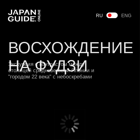
RU
ENG
ВОСХОЖДЕНИЕ
НА ФУДЗИ
Экскурсия с контрастом между
столицей средневековой Японии и
"городом 22 века" с небоскребами