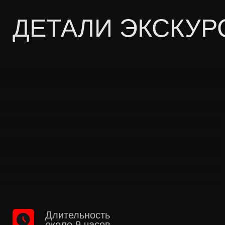
TELEGRAM
WHATS'APP
INSTAGRAM
YOUTUBE
OBRASCHEV MIKHAIL
PRIVACY POLICY
*Instagram is a project of Meta Platforms Inc., whose
activities are prohibited in Russia
Site by: Melkumian Ashot