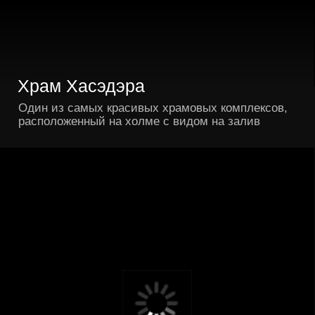
Святилище Цуругаока Хатимангу
Храм бога войны и место проживания Минамото
— основателя камакурского сегуната