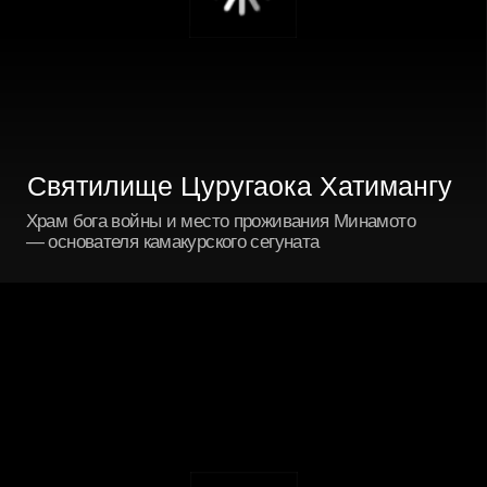
Храм Дзэниараи бэнтэн
Уникальное святилище, скрытое в скале.
Считается, что вода из местного источника
способна приумножить богатство