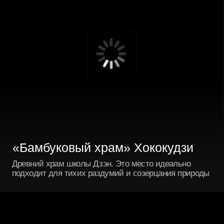
Город Йокогама
Переезд в современный мегаполис, где будущее
уже наступило. Посетим порт будущего и увидим
небоскребы высотой почти 300м Лэндмарк тауэр
ДЕТАЛИ ЭКСКУРСИИ